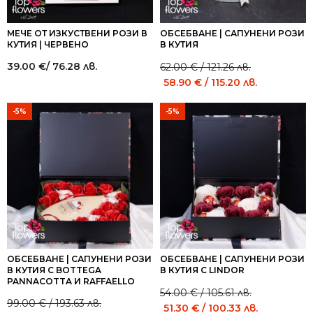
МЕЧЕ ОТ ИЗКУСТВЕНИ РОЗИ В
ОБСЕБВАНЕ | САПУНЕНИ РОЗИ
КУТИЯ | ЧЕРВЕНО
В КУТИЯ
39.00
€
/ 76.28 лв.
62.00
€
/ 121.26 лв.
Original
Current
58.90
€
/ 115.20 лв.
price
price
was:
is:
-5%
-5%
62.00 €
62.00 €
/
/
121.26 лв..
121.26 лв..
ОБСЕБВАНЕ | САПУНЕНИ РОЗИ
ОБСЕБВАНЕ | САПУНЕНИ РОЗИ
В КУТИЯ С BOTTEGA
В КУТИЯ С LINDOR
PANNACOTTA И RAFFAELLO
54.00
€
/ 105.61 лв.
Original
Current
99.00
€
/ 193.63 лв.
51.30
€
/ 100.33 лв.
Original
Current