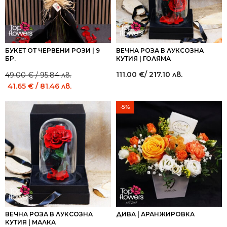
БУКЕТ ОТ ЧЕРВЕНИ РОЗИ | 9
ВЕЧНА РОЗА В ЛУКСОЗНА
БР.
КУТИЯ | ГОЛЯМА
111.00
€
/ 217.10 лв.
49.00
€
/ 95.84 лв.
Original
Current
41.65
€
/ 81.46 лв.
price
price
was:
is:
-5%
49.00 €
49.00 €
/
/
95.84 лв..
95.84 лв..
ВЕЧНА РОЗА В ЛУКСОЗНА
ДИВА | АРАНЖИРОВКА
КУТИЯ | МАЛКА