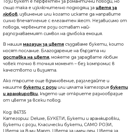
Този букет е перфектен за романтични поводи, но
също така е изключително подходящ за
цветя за
любов
, извинение или когато искате да направите
силно впечатление с елегантен жест. Независимо от
повода, червените рози остават най-
разпознаваемият символ на дълбока емоция.
В нашия
магазин за цветя
създаваме букети, които
носят послание. Благодарение на бързата ни
доставка на цветя
, можете да зарадвате любим
човек точно в точния момент – без компромис в
качеството и визията.
Ако търсите още вдъхновение, разгледайте и
нашите
букети с рози
или цялата категория
букети
и аранжировки
, където ще откриете разнообразие
от цветя за всеки повод.
Код:
86735
Категории:
Deluxe
,
БУКЕТИ
,
Букети и аранжировки
,
Букети с рози
,
Класически букети
,
САМО РОЗИ
,
Цветя за 8-ми Март
,
Цветя за имен ден
,
Цветя за