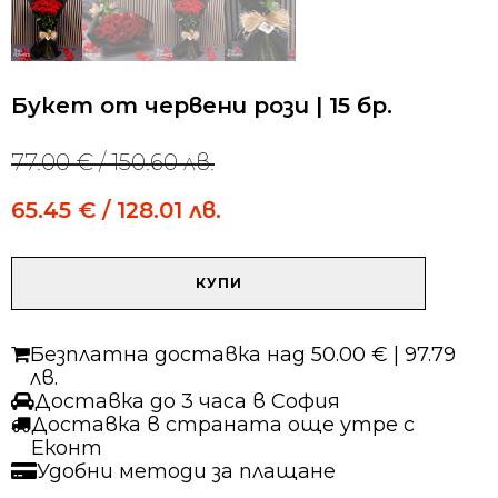
Букет от червени рози | 15 бр.
77.00
€
/ 150.60 лв.
Original
Current
price
price
65.45
€
/ 128.01 лв.
was:
is:
77.00 €
77.00 €
/
/
количество
150.60 лв..
150.60 лв..
КУПИ
за
Букет
от
Безплатна доставка над 50.00 € | 97.79
червени
лв.
рози
Доставка до 3 часа в София
|
Доставка в страната още утре с
15
Еконт
бр.
Удобни методи за плащане