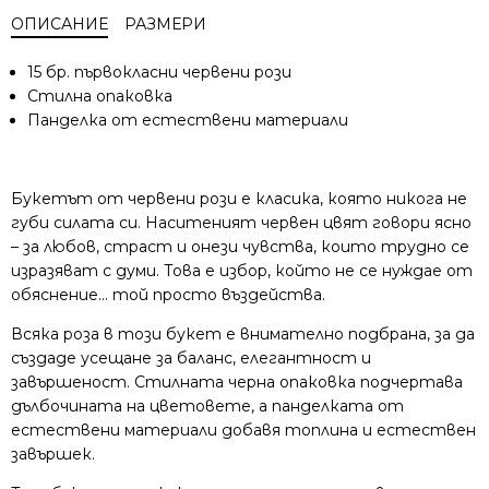
ОПИСАНИЕ
РАЗМЕРИ
15 бр. първокласни червени рози
Стилна опаковка
Панделка от естествени материали
Букетът от червени рози е класика, която никога не
губи силата си. Наситеният червен цвят говори ясно
– за любов, страст и онези чувства, които трудно се
изразяват с думи. Това е избор, който не се нуждае от
обяснение… той просто въздейства.
Всяка роза в този букет е внимателно подбрана, за да
създаде усещане за баланс, елегантност и
завършеност. Стилната черна опаковка подчертава
дълбочината на цветовете, а панделката от
естествени материали добавя топлина и естествен
завършек.