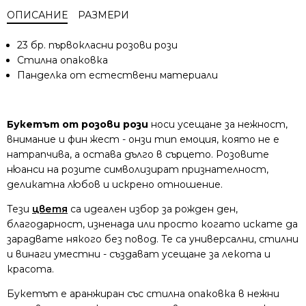
ОПИСАНИЕ
РАЗМЕРИ
23 бр. първокласни розови рози
Стилна опаковка
Панделка от естествени материали
Букетът от розови рози
носи усещане за нежност,
внимание и фин жест - онзи тип емоция, която не е
натрапчива, а остава дълго в сърцето. Розовите
нюанси на розите символизират признателност,
деликатна любов и искрено отношение.
Тези
цветя
са идеален избор за рожден ден,
благодарност, изненада или просто когато искате да
зарадвате някого без повод. Те са универсални, стилни
и винаги уместни - създават усещане за лекота и
красота.
Букетът е аранжиран със стилна опаковка в нежни