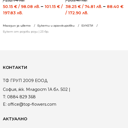
/ 232.74 лв.
/ 203.41 лв.
Price
Price
–
–
range:
range:
50.15
€
/ 98.08 лв.
101.15
€
/
38.25
€
/ 74.81 лв.
88.40
€
Price
Price
59.00 €
45.00 €
197.83 лв.
/ 172.90 лв.
range:
range:
/
/
50.15 €
38.25 €
115.39 лв.
88.01 лв.
Магазин за цветя
Букети и аранжировки
БУКЕТИ
/
/
through
through
Букет от розови рози | 23 бр.
98.08 лв.
74.81 лв.
119.00 €
104.00 €
through
through
/
/
101.15 €
88.40 €
232.74 лв.
203.41 лв.
/
/
197.83 лв.
172.90 лв.
КОНТАКТИ
ТФ ГРУП 2009 ЕООД
София, жк. Младост 1А бл. 502 |
T:
0884 829 368
E:
office@top-flowers.com
АКТУАЛНО