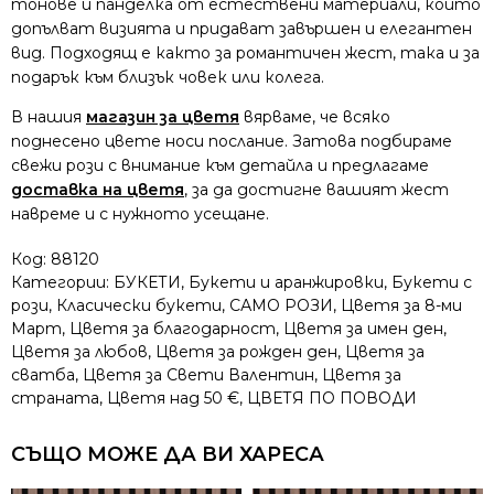
тонове и панделка от естествени материали, които
допълват визията и придават завършен и елегантен
вид. Подходящ е както за романтичен жест, така и за
подарък към близък човек или колега.
В нашия
магазин за цветя
вярваме, че всяко
поднесено цвете носи послание. Затова подбираме
свежи рози с внимание към детайла и предлагаме
доставка на цветя
, за да достигне вашият жест
навреме и с нужното усещане.
Код:
88120
Категории:
БУКЕТИ
,
Букети и аранжировки
,
Букети с
рози
,
Класически букети
,
САМО РОЗИ
,
Цветя за 8-ми
Март
,
Цветя за благодарност
,
Цветя за имен ден
,
Цветя за любов
,
Цветя за рожден ден
,
Цветя за
сватба
,
Цветя за Свети Валентин
,
Цветя за
страната
,
Цветя над 50 €
,
ЦВЕТЯ ПО ПОВОДИ
СЪЩО МОЖЕ ДА ВИ ХАРЕСА