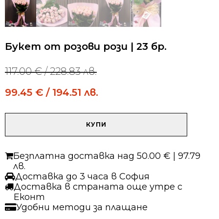
Букет от розови рози | 23 бр.
117.00
€
/ 228.83 лв.
Original
Current
price
price
99.45
€
/ 194.51 лв.
was:
is:
117.00 €
117.00 €
/
/
количество
228.83 лв..
228.83 лв..
КУПИ
за
Букет
от
Безплатна доставка над 50.00 € | 97.79
розови
лв.
рози
Доставка до 3 часа в София
|
Доставка в страната още утре с
23
Еконт
бр.
Удобни методи за плащане