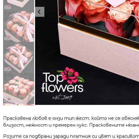
Прасковена любов е онзи тип жест, който не се обясня
близост, нежност и премерен лукс. Прасковените нюанс
Розите са подбрани заради плътния си цвят и красиво