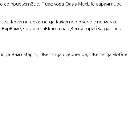
 се присъствие. Пиафлора Oasis MaxLife гарантира
 или когато искате да кажете повече с по-малко.
я вярваме, че доставката на цветя трябва да носи
я за 8-ми Март
,
Цветя за извинение
,
Цветя за любов
,