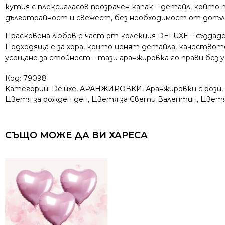
кутия с плексигласов прозрачен капак – детайл, който
дълготрайност и свежест, без необходимост от допъл
Прасковена любов е част от колекция DELUXE – създаде
Подходяща е за хора, които ценят детайла, качеството
усещане за стойност – тази аранжировка го прави без у
Код:
79098
Категории:
Deluxe
,
АРАНЖИРОВКИ
,
Аранжировки с рози
,
Цветя за рожден ден
,
Цветя за Свети Валентин
,
Цветя
СЪЩО МОЖЕ ДА ВИ ХАРЕСА