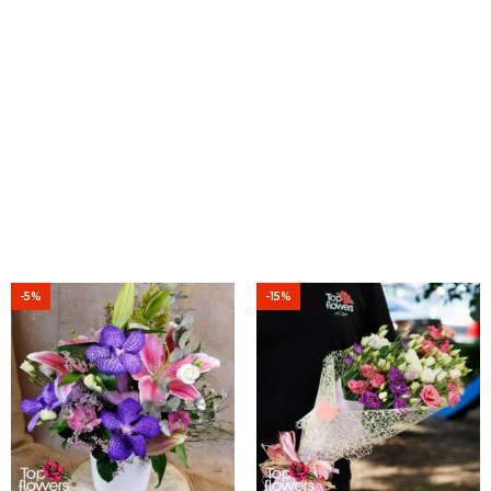
-5%
-15%