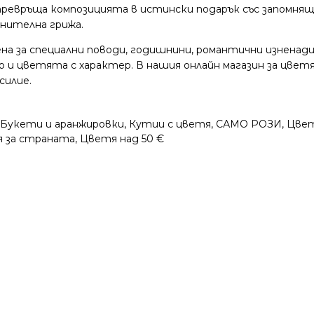
 превръща композицията в истински подарък със запомнящо
нителна грижа.
на за специални поводи, годишнини, романтични изненади
 и цветята с характер. В нашия онлайн магазин за цвет
силие.
Букети и аранжировки
,
Кутии с цветя
,
САМО РОЗИ
,
Цвет
 за страната
,
Цветя над 50 €