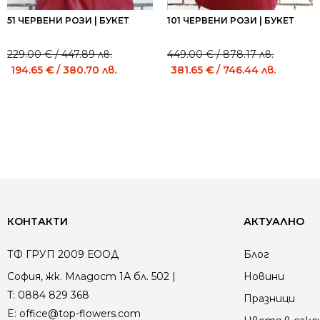
51 ЧЕРВЕНИ РОЗИ | БУКЕТ
101 ЧЕРВЕНИ РОЗИ | БУКЕТ
229.00
€
/ 447.89 лв.
449.00
€
/ 878.17 лв.
Original
Current
Original
Current
194.65
€
/ 380.70 лв.
381.65
€
/ 746.44 лв.
price
price
price
price
was:
is:
was:
is:
229.00 €
229.00 €
449.00 €
449.00 €
/
/
/
/
447.89 лв..
447.89 лв..
878.17 лв..
878.17 лв..
КОНТАКТИ
АКТУАЛНО
ТФ ГРУП 2009 ЕООД
Блог
София, жк. Младост 1А бл. 502 |
Новини
T:
0884 829 368
Празници
E:
office@top-flowers.com