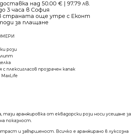
оставка над 50.00 € | 97.79 лв.
о 3 часа в София
в страната още утре с Еконт
тоди за плащане
ЗМЕРИ
ски рози
алипт
делка
 с плексигласов прозрачен капак
 MaxLife
, тази аранжировка от еквадорски рози носи усещане за
на показност.
траст и завършеност. Всичко е аранжирано в луксозна