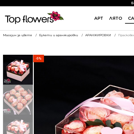
Б
АРТ
ЛЯТО
С
Магазин за цветя
Букети и аранжировки
АРАНЖИРОВКИ
Праскове
-5%