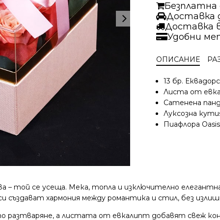
любов
Безплатна д
|
Доставка д
Аранжировка
Доставка 
Удобни ме
ОПИСАНИЕ
РА
13 бр. Еквадор
Листа от евк
Сатенена пан
Луксозна кутия
Пиафлора Oasis
ва – той се усеща. Мека, топла и изключително елегантна
и създават хармония между романтика и стил, без излиш
то разтваряне, а листата от евкалипт добавят свеж кон