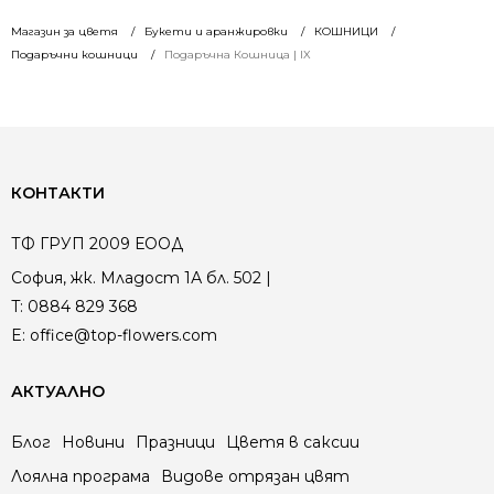
was:
is:
was:
is:
Магазин за цветя
Букети и аранжировки
КОШНИЦИ
101.00 €
101.00 €
449.00 €
449.00 €
Подаръчни кошници
Подаръчна Кошница | IX
/
/
/
/
197.54 лв..
197.54 лв..
878.17 лв..
878.17 лв..
КОНТАКТИ
ТФ ГРУП 2009 ЕООД
София, жк. Младост 1А бл. 502 |
T:
0884 829 368
E:
office@top-flowers.com
АКТУАЛНО
Блог
Новини
Празници
Цветя в саксии
Лоялна програма
Видове отрязан цвят