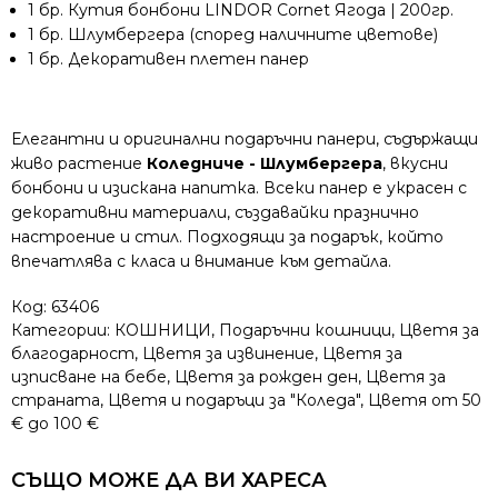
1 бр. Кутия бонбони LINDOR Cornet Ягода | 200гр.
1 бр. Шлумбергера (според наличните цветове)
1 бр. Декоративен плетен панер
Елегантни и оригинални подаръчни панери, съдържащи
живо растение
Коледниче - Шлумбергера
, вкусни
бонбони и изискана напитка. Всеки панер е украсен с
декоративни материали, създавайки празнично
настроение и стил. Подходящи за подарък, който
впечатлява с класа и внимание към детайла.
Код:
63406
Категории:
КОШНИЦИ
,
Подаръчни кошници
,
Цветя за
благодарност
,
Цветя за извинение
,
Цветя за
изписване на бебе
,
Цветя за рожден ден
,
Цветя за
страната
,
Цветя и подаръци за "Коледа"
,
Цветя от 50
€ до 100 €
СЪЩО МОЖЕ ДА ВИ ХАРЕСА