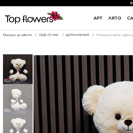
Б
АРТ
ЛЯТО
С
Магазин за цветя
ОЩЕ ОТ НАС
ДОПЪЛНЕНИЯ
Плюшено мече с дрешк