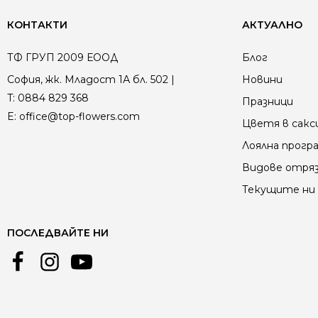
КОНТАКТИ
АКТУАЛНО
ТФ ГРУП 2009 ЕООД
Блог
София, жк. Младост 1А бл. 502 |
Новини
T:
0884 829 368
Празници
E:
office@top-flowers.com
Цветя в сакс
Лоялна прогр
Видове отря
Текущите ни 
ПОСЛЕДВАЙТЕ НИ