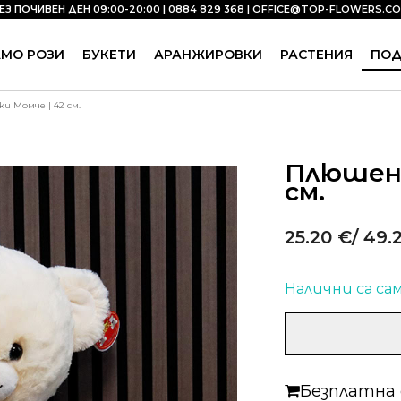
ЕЗ ПОЧИВЕН ДЕН 09:00-20:00 | 0884 829 368 |
OFFICE@TOP-FLOWERS.C
АМО РОЗИ
БУКЕТИ
АРАНЖИРОВКИ
РАСТЕНИЯ
ПО
и Момче | 42 см.
Плюшено
см.
25.20
€
/ 49.
Налични са сам
количество
за
Плюшено
мече
Безплатна д