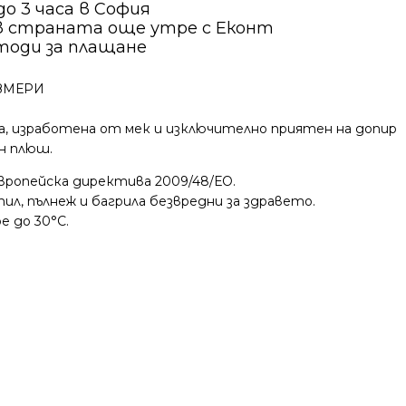
о 3 часа в София
в страната още утре с Еконт
тоди за плащане
ЗМЕРИ
, изработена от мек и изключително приятен на допир
н плюш.
вропейска директива 2009/48/ЕО.
ил, пълнеж и багрила безвредни за здравето.
е до 30°С.