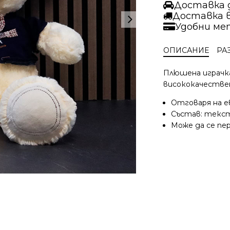
с
Доставка д
дрешки
Доставка 
Момче
Удобни ме
|
42
ОПИСАНИЕ
РА
см.
Плюшена играчка
висококачестве
Отговаря на е
Състав: текст
Може да се пер