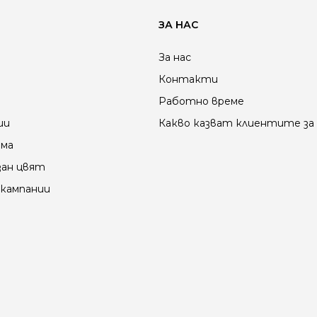
ЗА НАС
За нас
Контакти
Работно време
ии
Какво казват клиентите за 
ама
зан цвят
кампании