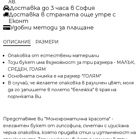
лв.
Букет
Доставка до 3 часа в София
Доставка в страната още утре с
Еконт
Удобни методи за плащане
ОПИСАНИЕ
РАЗМЕРИ
Опаковка от естествени материали
Този букет има възможност за три размера - МАЛЪК,
СРЕДЕН, ГОЛЯМ
Основната снимка е на размер "ГОЛЯМ"
В случай, че желаете опаковка в различен цвят, моля
да го запишете в полето "бележка" в края на
поръчката Ви.
Представяме ви "Монохроматична красота" -
елегантен букет от гипсофила, съчетан с изискана
черна опаковка, която придава стил и изтънченост на