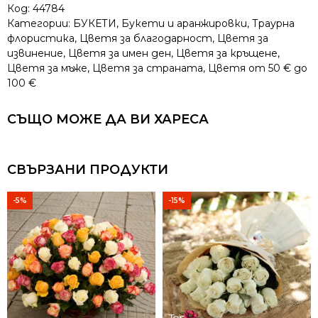
Код:
44784
Категории:
БУКЕТИ
,
Букети и аранжировки
,
Траурна
флористика
,
Цветя за благодарност
,
Цветя за
извинение
,
Цветя за имен ден
,
Цветя за кръщене
,
Цветя за мъже
,
Цветя за страната
,
Цветя от 50 € до
100 €
СЪЩО МОЖЕ ДА ВИ ХАРЕСА
СВЪРЗАНИ ПРОДУКТИ
-5%
-15%