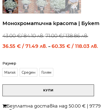
Монохроматична красота | Букет
43.00
€
/ 84.10 лв.
71.00
€
/ 138.86 лв.
Price
–
range:
36.55
€
/ 71.49 лв.
60.35
€
/ 118.03 лв.
Price
43.00 €
–
range
/
36.55
84.10 лв.
/
through
Размер
71.49 
71.00 €
throu
/
Малък
Среден
Голям
60.35
138.86 лв.
/
118.03
количество
КУПИ
за
Монохроматична
красота
Безплатна доставка над 50.00 € | 97.79
|