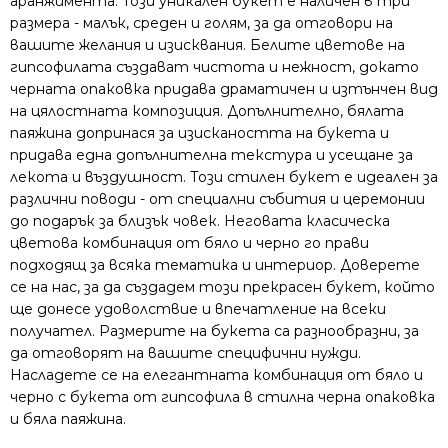
аранжимента. Този уникален букет е наличен в три
размера - малък, среден и голям, за да отговори на
вашите желания и изисквания. Белите цветове на
гипсофилата създават чистота и нежност, докато
черната опаковка придава драматичен и изтънчен вид
на цялостната композиция. Допълнително, бялата
паяжина допринася за изискаността на букета и
придава една допълнителна текстура и усещане за
лекота и въздушност. Този стилен букет е идеален за
различни поводи - от специални събития и церемонии
до подарък за близък човек. Неговата класическа
цветова комбинация от бяло и черно го прави
подходящ за всяка тематика и интериор. Доверете
се на нас, за да създадем този прекрасен букет, който
ще донесе удоволствие и впечатление на всеки
получател. Размерите на букета са разнообразни, за
да отговорят на вашите специфични нужди.
Насладете се на елегантната комбинация от бяло и
черно с букета от гипсофила в стилна черна опаковка
и бяла паяжина.