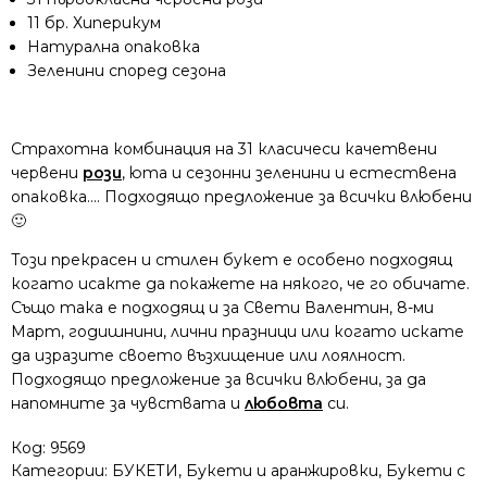
11 бр. Хиперикум
Натурална опаковка
Зеленини според сезона
Страхотна комбинация на 31 класичеси качетвени
червени
рози
, юта и сезонни зеленини и естествена
опаковка.... Подходящо предложение за всички влюбени
🙂
Този прекрасен и стилен букет е особено подходящ
когато исакте да покажете на някого, че го обичате.
Също така е подходящ и за Свети Валентин, 8-ми
Март, годишнини, лични празници или когато искате
да изразите своето възхищение или лоялност.
Подходящо предложение за всички влюбени, за да
напомните за чувствата и
любовта
си.
Код:
9569
Категории:
БУКЕТИ
,
Букети и аранжировки
,
Букети с