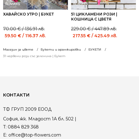
ХАВАЙСКО УТРО | БУКЕТ
51 ЦИКЛАМЕНИ РОЗИ |
КОШНИЦА С ЦВЕТЯ
70.00
€
/ 136.91 лв.
229.00
€
/ 447.89 лв.
Original
Current
Original
Current
59.50
€
/ 116.37 лв.
217.55
€
/ 425.49 лв.
price
price
price
price
was:
is:
was:
is:
Магазин за цветя
Букети и аранжировки
БУКЕТИ
70.00 €
70.00 €
229.00 €
229.00 €
31 червени рози със зеленина | Букет
/
/
/
/
136.91 лв..
136.91 лв..
447.89 лв..
447.89 лв..
КОНТАКТИ
ТФ ГРУП 2009 ЕООД
София, жк. Младост 1А бл. 502 |
T:
0884 829 368
E:
office@top-flowers.com