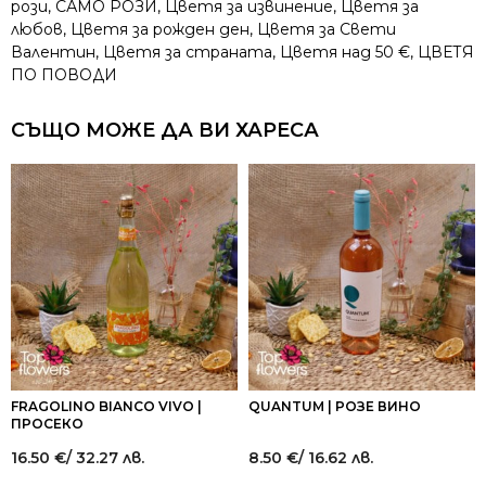
рози
,
САМО РОЗИ
,
Цветя за извинение
,
Цветя за
любов
,
Цветя за рожден ден
,
Цветя за Свети
Валентин
,
Цветя за страната
,
Цветя над 50 €
,
ЦВЕТЯ
ПО ПОВОДИ
СЪЩО МОЖЕ ДА ВИ ХАРЕСА
FRAGOLINO BIANCO VIVO |
QUANTUM | РОЗЕ ВИНО
ПРОСЕКО
16.50
€
/ 32.27 лв.
8.50
€
/ 16.62 лв.