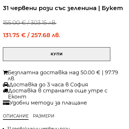
31 червени рози със зеленина | Букет
155.00
€
/ 303.15 лв.
Original
Current
price
price
131.75
€
/ 257.68 лв.
was:
is:
155.00 €
155.00 €
/
/
количество
303.15 лв..
303.15 лв..
КУПИ
за
31
червени
Безплатна доставка над 50.00 € | 97.79
рози
лв.
със
Доставка до 3 часа в София
зеленина
Доставка в страната още утре с
|
Еконт
Букет
Удобни методи за плащане
ОПИСАНИЕ
РАЗМЕРИ
31 първокласни червени рози