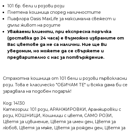
101 бр. бели и розови рози
Плетена кошница според наличностите
Пиафлора Oasis MaxLife за максимална свежест и
дълъг живот на розите
Уважаеми клиенти, при експресна поръчка
(доставка до 24 часа) е възможно избраните от
Вас цветове да не са налични. Ние ще Ви
уведомим, но можете да се свържете и
предварително с нас за потвърждение.
Страхотна кошница от 101 бели и розови първокласни
рози. Това е класическо "ОБИЧАМ ТЕ" и всяка дама би се
зарадвала на подобен подарък!
Код:
14130
Категории:
101 рози
,
АРАНЖИРОВКИ
,
Аранжировки с
рози
,
КОШНИЦИ
,
Кошници с цветя
,
САМО РОЗИ
,
Цветя за извинение
,
Цветя за имен ден
,
Цветя за
любов
,
Цветя за мъже
,
Цветя за рожден ден
,
Цветя за