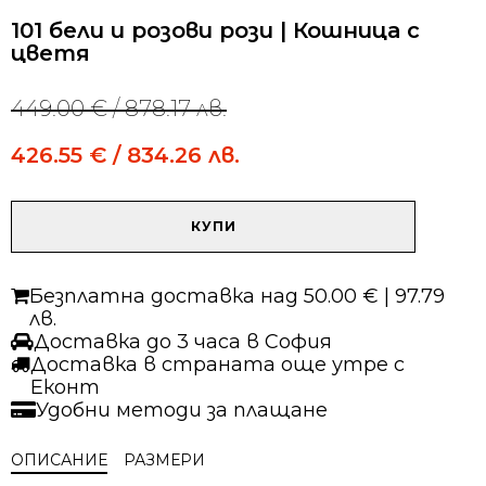
101 бели и розови рози | Кошница с
цветя
449.00
€
/ 878.17 лв.
Original
Current
price
price
426.55
€
/ 834.26 лв.
was:
is:
449.00 €
449.00 €
/
/
количество
878.17 лв..
878.17 лв..
КУПИ
за
101
бели
Безплатна доставка над 50.00 € | 97.79
и
лв.
розови
Доставка до 3 часа в София
рози
Доставка в страната още утре с
|
Еконт
Кошница
Удобни методи за плащане
с
цветя
ОПИСАНИЕ
РАЗМЕРИ