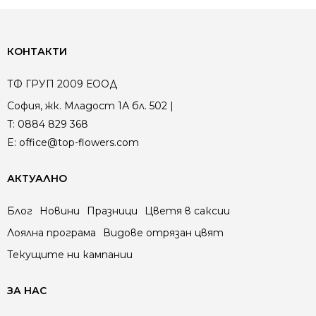
57.80 €
133.00 лв.
/
113.05 лв.
КОНТАКТИ
ТФ ГРУП 2009 ЕООД
София, жк. Младост 1А бл. 502 |
T:
0884 829 368
E:
office@top-flowers.com
АКТУАЛНО
Блог
Новини
Празници
Цветя в саксии
Лоялна програма
Видове отрязан цвят
Текущите ни кампании
ЗА НАС