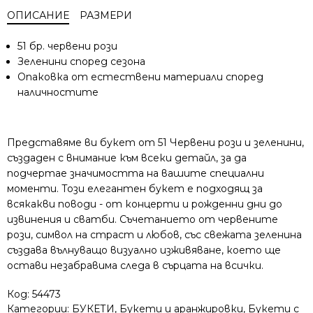
ОПИСАНИЕ
РАЗМЕРИ
51 бр. червени рози
Зеленини според сезона
Опаковка от естествени материали според
наличностите
Представяме ви букет от 51 Червени рози и зеленини,
създаден с внимание към всеки детайл, за да
подчертае значимостта на вашите специални
моменти. Този елегантен букет е подходящ за
всякакви поводи - от концерти и рожденни дни до
извинения и сватби. Съчетанието от червените
рози, символ на страст и любов, със свежата зеленина
създава вълнуващо визуално изживяване, което ще
остави незабравима следа в сърцата на всички.
Код:
54473
Категории:
БУКЕТИ
,
Букети и аранжировки
,
Букети с