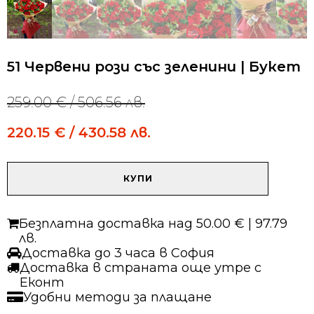
51 Червени рози със зеленини | Букет
259.00
€
/ 506.56 лв.
Original
Current
price
price
220.15
€
/ 430.58 лв.
was:
is:
259.00 €
259.00 €
/
/
количество
506.56 лв..
506.56 лв..
КУПИ
за
51
Червени
Безплатна доставка над 50.00 € | 97.79
рози
лв.
със
Доставка до 3 часа в София
зеленини
Доставка в страната още утре с
|
Еконт
Букет
Удобни методи за плащане