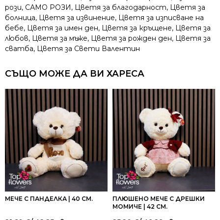
рози
,
САМО РОЗИ
,
Цветя за благодарност
,
Цветя за
болница
,
Цветя за извинение
,
Цветя за изписване на
бебе
,
Цветя за имен ден
,
Цветя за кръщене
,
Цветя за
любов
,
Цветя за мъже
,
Цветя за рожден ден
,
Цветя за
сватба
,
Цветя за Свети Валентин
СЪЩО МОЖЕ ДА ВИ ХАРЕСА
МЕЧЕ С ПАНДЕЛКА | 40 СМ.
ПЛЮШЕНО МЕЧЕ С ДРЕШКИ
МОМИЧЕ | 42 СМ.