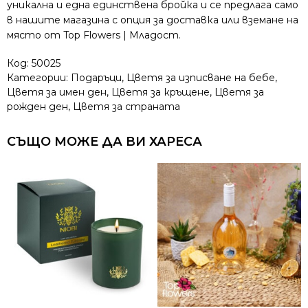
уникална и една единствена бройка и се предлага само
в нашите магазина с опция за доставка или вземане на
място от Top Flowers | Младост.
Код:
50025
Категории:
Подаръци
,
Цветя за изписване на бебе
,
Цветя за имен ден
,
Цветя за кръщене
,
Цветя за
рожден ден
,
Цветя за страната
СЪЩО МОЖЕ ДА ВИ ХАРЕСА