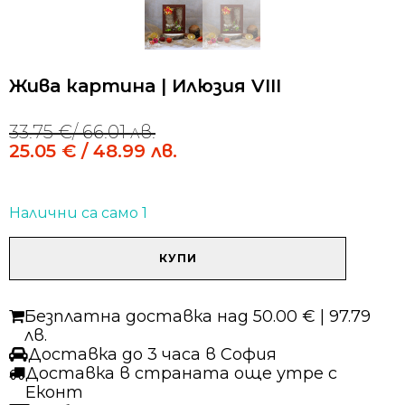
Жива картина | Илюзия VIII
33.75
€
/ 66.01 лв.
Original
Current
25.05
€
/ 48.99 лв.
price
price
was:
is:
33.75 €
25.05 €
/
/
Налични са само 1
66.01 лв..
48.99 лв..
количество
КУПИ
за
Жива
картина
Безплатна доставка над 50.00 € | 97.79
|
лв.
Илюзия
Доставка до 3 часа в София
VIII
Доставка в страната още утре с
Еконт