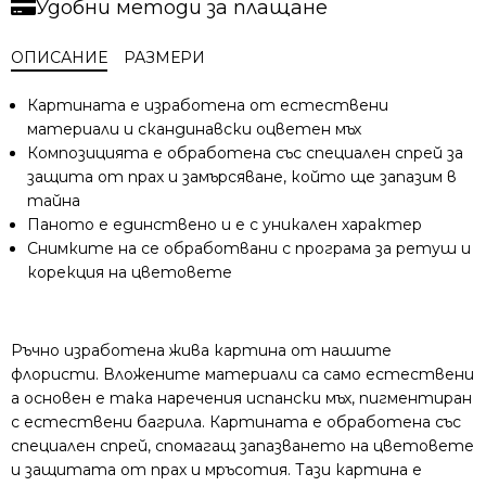
Удобни методи за плащане
ОПИСАНИЕ
РАЗМЕРИ
Картината е изработена от естествени
материали и скандинавски оцветен мъх
Композицията е обработена със специален спрей за
защита от прах и замърсяване, който ще запазим в
тайна
Паното е единствено и е с уникален характер
Снимките на се обработвани с програма за ретуш и
корекция на цветовете
Ръчно изработена жива картина от нашите
флористи. Вложените материали са само естествени
а основен е така наречения испански мъх, пигментиран
с естествени багрила. Картината е обработена със
специален спрей, спомагащ запазването на цветовете
и защитата от прах и мръсотия. Тази картина е