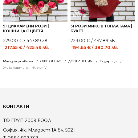
51 ЦИКЛАМЕНИ РОЗИ |
51 РОЗИ МИКС В ТОПЛА ГАМА |
КОШНИЦА С ЦВЕТЯ
БУКЕТ
229.00
€
/ 447.89 лв.
229.00
€
/ 447.89 лв.
Original
Current
Original
Current
217.55
€
/ 425.49 лв.
194.65
€
/ 380.70 лв.
price
price
price
price
was:
is:
was:
is:
Магазин за цветя
ОЩЕ ОТ НАС
ДОПЪЛНЕНИЯ
Подаръци
229.00 €
229.00 €
229.00 €
229.00 €
Жива картина | Илюзия VIII
/
/
/
/
447.89 лв..
447.89 лв..
447.89 лв..
447.89 лв..
КОНТАКТИ
ТФ ГРУП 2009 ЕООД
София, жк. Младост 1А бл. 502 |