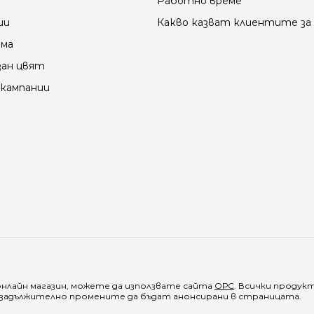
Работно време
ии
Какво казват клиентите за 
ама
зан цвят
кампании
онлайн магазин, можете да използвате сайта
ОРС
. Всички продук
е задължително промените да бъдат анонсирани в страницата.