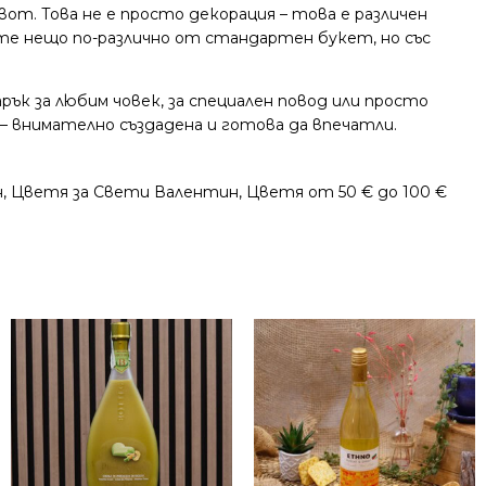
т. Това не е просто декорация – това е различен
ите нещо по-различно от стандартен букет, но със
рък за любим човек, за специален повод или просто
– внимателно създадена и готова да впечатли.
н
,
Цветя за Свети Валентин
,
Цветя от 50 € до 100 €