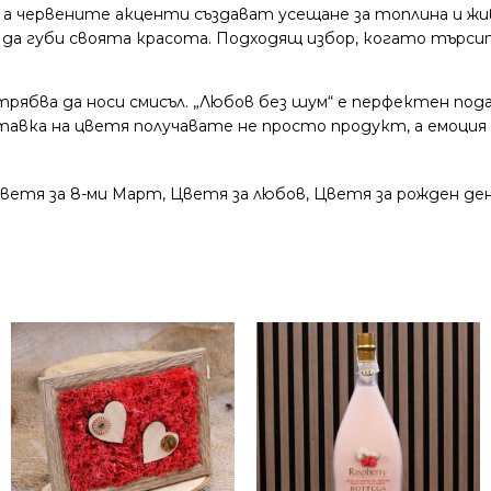
 червените акценти създават усещане за топлина и живо
з да губи своята красота. Подходящ избор, когато търс
трябва да носи смисъл. „Любов без шум“ е перфектен пода
авка на цветя получавате не просто продукт, а емоция 
ветя за 8-ми Март
,
Цветя за любов
,
Цветя за рожден де