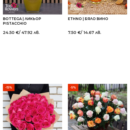
BOTTEGA | ЛИКЬОР
ETHNO | БЯЛО ВИНО
PISTACCHIO
24.50
€
/ 47.92 лв.
7.50
€
/ 14.67 лв.
-15%
-5%