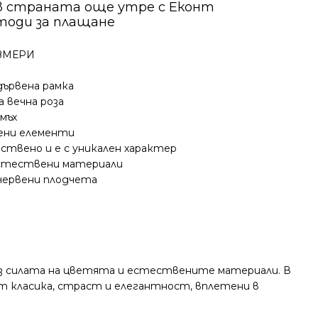
в страната още утре с Еконт
тоди за плащане
ЗМЕРИ
ървена рамка
 вечна роза
мъх
ени елементи
ствено и е с уникален характер
естествени материали
червени плодчета
чрез силата на цветята и естествените материали. В
ят класика, страст и елегантност, вплетени в