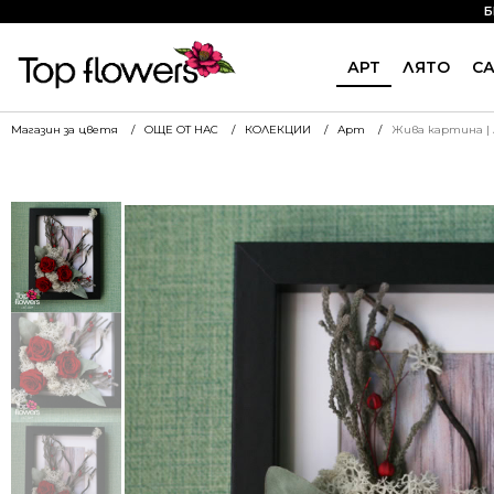
Б
АРТ
ЛЯТО
С
Магазин за цветя
ОЩЕ ОТ НАС
КОЛЕКЦИИ
Арт
Жива картина |