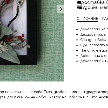
Любов
Доставка 
без
Удобни ме
шум
ОПИСАНИЕ
РА
Декоративна д
Дехидратирана
Скандинавски 
Сухи естеств
Паното е един
Декорации и 
Декоративни 
то не крещи… а остава. Тиха, дълбока емоция, изразена 
ръщат в символ на любов, която не избледнява – те нос