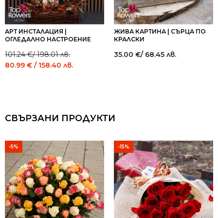
АРТ ИНСТАЛАЦИЯ |
ЖИВА КАРТИНА | СЪРЦА ПО
ОГЛЕДАЛНО НАСТРОЕНИЕ
КРАЛСКИ
Original
Current
101.24
€
/ 198.01 лв.
35.00
€
/ 68.45 лв.
price
price
80.99
€
/ 158.40 лв.
was:
is:
101.24 €
80.99 €
/
/
198.01 лв..
158.40 лв..
СВЪРЗАНИ ПРОДУКТИ
-5%
-15%