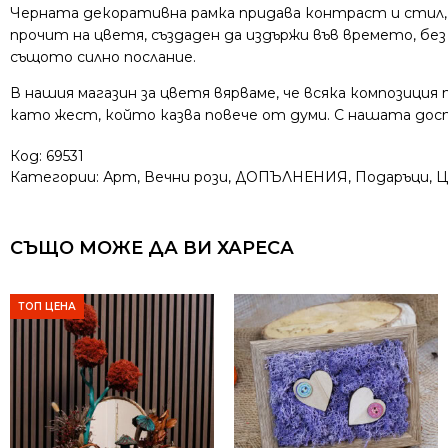
Черната декоративна рамка придава контраст и стил, а
прочит на цветя, създаден да издържи във времето, бе
същото силно послание.
В нашия магазин за цветя вярваме, че всяка композиция 
като жест, който казва повече от думи. С нашата дост
Код:
69531
Категории:
Арт
,
Вечни рози
,
ДОПЪЛНЕНИЯ
,
Подаръци
,
Ц
СЪЩО МОЖЕ ДА ВИ ХАРЕСА
ТОП ЦЕНА