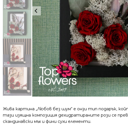
Жива картина „Любов без шум“ е онзи тип подарък, кой
тази изящна композиция дехидратираните рози се прев
скандинавски мъх и фини сухи елементи.