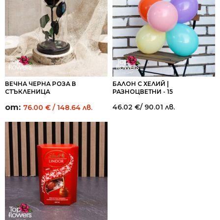
68.45 лв..
68.45 лв..
ВЕЧНА ЧЕРНА РОЗА В
БАЛОН С ХЕЛИЙ |
СТЪКЛЕНИЦА
РАЗНОЦВЕТНИ - 15
от:
46.02
€
/ 90.01 лв.
76.00
€
/ 148.64 лв.