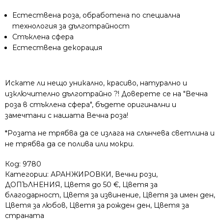
Естествена роза, обработена по специална
технология за дълготрайност
Стъклена сфера
Естествена декорация
Искате ли нещо уникално, красиво, натурално и
изключително дълготрайно ?! Доверете се на "Вечна
роза в стъклена сфера", бъдете оригинални и
замечтани с нашата Вечна роза!
*Розата не трябва да се излага на слънчева светлина и
не трябва да се полива или мокри.
Код:
9780
Категории:
АРАНЖИРОВКИ
,
Вечни рози
,
ДОПЪЛНЕНИЯ
,
Цветя до 50 €
,
Цветя за
благодарност
,
Цветя за извинение
,
Цветя за имен ден
,
Цветя за любов
,
Цветя за рожден ден
,
Цветя за
страната