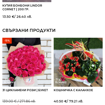
КУТИЯ БОНБОНИ LINDOR
CORNET | 200 ГР.
13.50
€
/ 26.40 лв.
СВЪРЗАНИ ПРОДУКТИ
-15%
31 ЦИКЛАМЕНИ РОЗИ | БУКЕТ
КОШНИЧКА С KАЛАНХОЕ
139.00
€
/ 271.86 лв.
40.50
€
/ 79.21 лв.
Original
Current