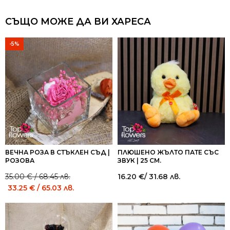
СЪЩО МОЖЕ ДА ВИ ХАРЕСА
-5%
ВЕЧНА РОЗА В СТЪКЛЕН СЪД |
ПЛЮШЕНО ЖЪЛТО ПАТЕ СЪС
РОЗОВА
ЗВУК | 25 СМ.
35.00
€
/ 68.45 лв.
16.20
€
/ 31.68 лв.
Original
Current
33.25
€
/ 65.03 лв.
price
price
was:
is:
35.00 €
35.00 €
/
/