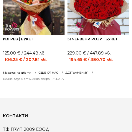
ИЗГРЕВ | БУКЕТ
51 ЧЕРВЕНИ РОЗИ | БУКЕТ
125.00
€
/ 244.48 лв.
229.00
€
/ 447.89 лв.
Original
Current
Original
Current
106.25
€
/ 207.81 лв.
194.65
€
/ 380.70 лв.
price
price
price
price
was:
is:
was:
is:
Магазин за цветя
ОЩЕ ОТ НАС
ДОПЪЛНЕНИЯ
125.00 €
125.00 €
229.00 €
229.00 €
Вечна роза в стъклена сфера | ЖЪЛТА
/
/
/
/
244.48 лв..
244.48 лв..
447.89 лв..
447.89 лв..
КОНТАКТИ
ТФ ГРУП 2009 ЕООД