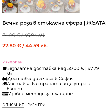
Вечна роза в стъклена сфера | ЖЪЛТА
24.00
€
/ 46.94 лв.
Original
Current
price
price
22.80
€
/ 44.59 лв.
was:
is:
24.00 €
24.00 €
/
/
46.94 лв..
46.94 лв..
Изчерпан
Безплатна доставка над 50.00 € | 97.79
лв.
Доставка до 3 часа в София
Доставка в страната още утре с
Еконт
Удобни методи за плащане
ОПИСАНИЕ
РАЗМЕРИ