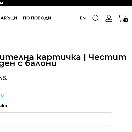
OM
ДАРЪЦИ
ПО ПОВОДИ
EN
0
ителна картичка | Честит
ден с балони
лв.
о 1
чка
количес
за
Поздрави
картичка