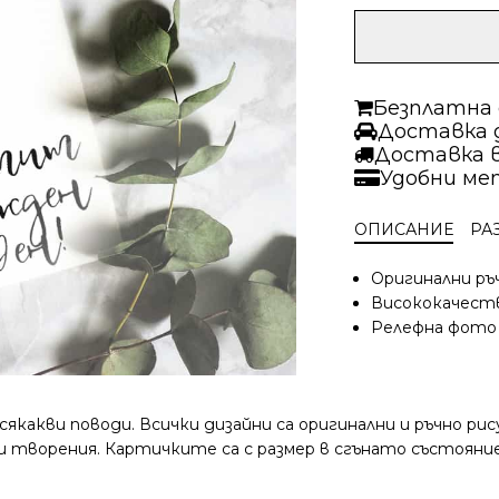
Безплатна д
Доставка д
Доставка 
Удобни ме
ОПИСАНИЕ
РА
Оригинални ръ
Висококачест
Релефна фото
якакви поводи. Всички дизайни са оригинални и ръчно р
ворения. Картичките са с размер в сгънато състояние 10.