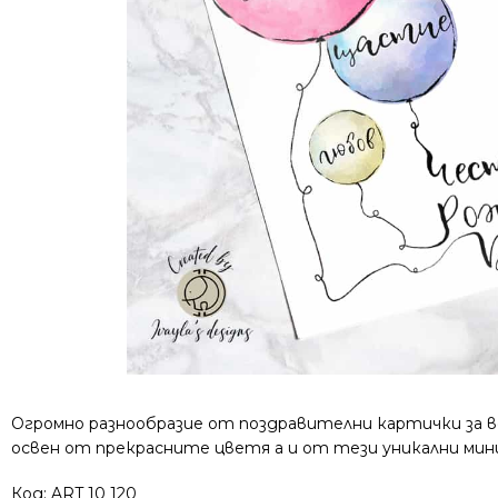
Огромно разнообразие от поздравителни картички за вс
освен от прекрасните цветя а и от тези уникални мини т
Код:
ART 10 120