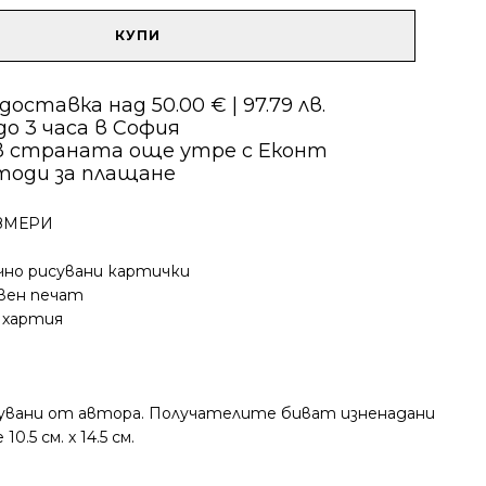
|
Честит
КУПИ
рожден
ден
с
оставка над 50.00 € | 97.79 лв.
балони
о 3 часа в София
в страната още утре с Еконт
тоди за плащане
ЗМЕРИ
чно рисувани картички
вен печат
 хартия
исувани от автора. Получателите биват изненадани
5 см. x 14.5 см.