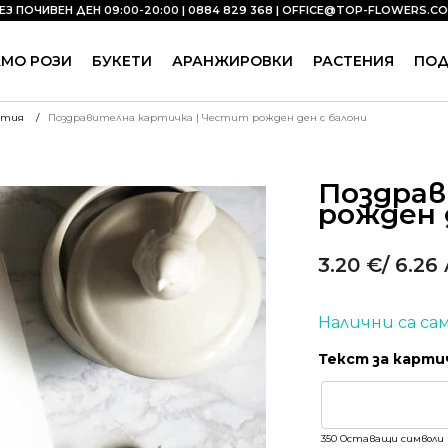
ЕЗ ПОЧИВЕН ДЕН 09:00-20:00 | 0884 829 368 |
OFFICE@TOP-FLOWERS.C
АМО РОЗИ
БУКЕТИ
АРАНЖИРОВКИ
РАСТЕНИЯ
ПО
ртия
Поздравителна картичка | Честит рожден ден с балони
Поздрав
рожден 
3.20
€
/ 6.26 
Налични са сам
Текст за карти
350
Оставащи символи