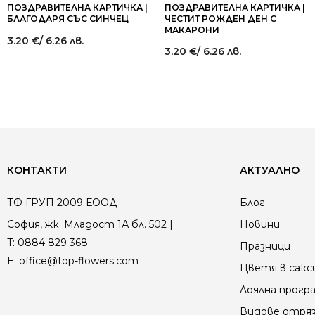
ПОЗДРАВИТЕЛНА КАРТИЧКА |
ПОЗДРАВИТЕЛНА КАРТИЧКА |
БЛАГОДАРЯ СЪС СИНЧЕЦ
ЧЕСТИТ РОЖДЕН ДЕН С
МАКАРОНИ
3.20
€
/ 6.26 лв.
3.20
€
/ 6.26 лв.
КОНТАКТИ
АКТУАЛНО
ТФ ГРУП 2009 ЕООД
Блог
София, жк. Младост 1А бл. 502 |
Новини
T:
0884 829 368
Празници
E:
office@top-flowers.com
Цветя в сакс
Лоялна прогр
Видове отря