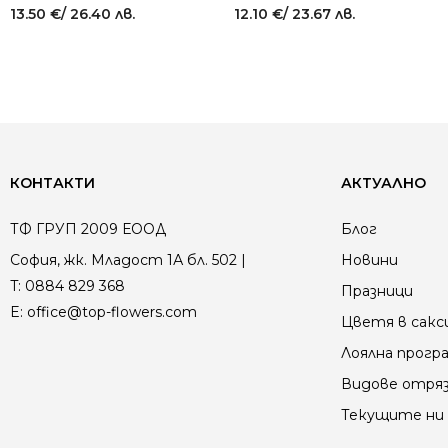
13.50
€
/ 26.40 лв.
12.10
€
/ 23.67 лв.
КОНТАКТИ
АКТУАЛНО
ТФ ГРУП 2009 ЕООД
Блог
София, жк. Младост 1А бл. 502 |
Новини
T:
0884 829 368
Празници
E:
office@top-flowers.com
Цветя в сакс
Лоялна прогр
Видове отря
Текущите ни 