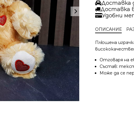
брокатена
Доставка д
панделка
Доставка 
кафяво
Удобни ме
|
18
ОПИСАНИЕ
РА
см.
Плюшена играчка
висококачестве
Отговаря на е
Състав: текст
Може да се пер