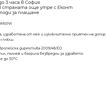
о 3 часа в София
в страната още утре с Еконт
тоди за плащане
ЗМЕРИ
, изработена от мек и изключително приятен на допир
н плюш.
вропейска директива 2009/48/ЕО.
ил, пълнеж и багрила безвредни за здравето.
е до 30°С.