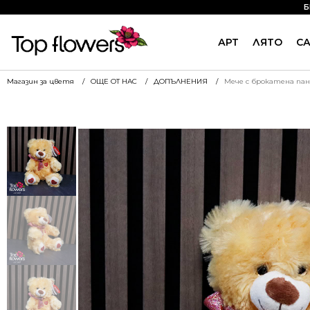
Б
АРТ
ЛЯТО
С
Магазин за цветя
ОЩЕ ОТ НАС
ДОПЪЛНЕНИЯ
Мече с брокатена панд