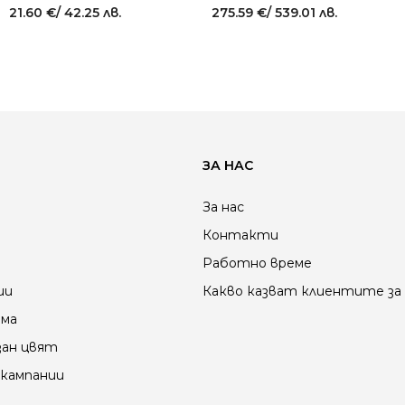
21.60
€
/ 42.25 лв.
275.59
€
/ 539.01 лв.
ЗА НАС
За нас
Контакти
Работно време
ии
Какво казват клиентите за 
ама
зан цвят
кампании