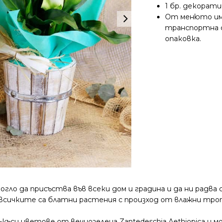
1 бр. декорат
От менюто има
транспортна са
опаковка.
гло да присъства във всеки дом и градина и да ни радва 
всичките са блатни растения с произход от влажни троп
ъси цветове от вечнозелена Zantedeschia Aethiopica и мо