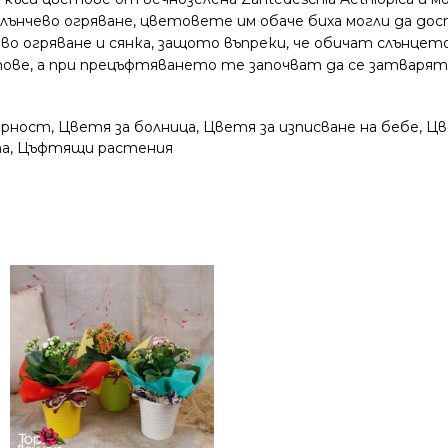
слънчево огряване, цветовете им обаче биха могли да д
во огряване и сянка, защото въпреки, че обичат слънцето
тове, а при прецъфтяването те започват да се затваря
арност
,
Цветя за болница
,
Цветя за изписване на бебе
,
Цв
та
,
Цъфтящи растения