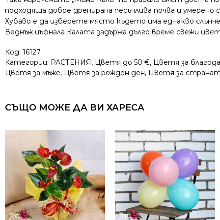
подходяща добре дренирана песъчлива почва и умерено 
Хубаво е да изберете място където има еднакво слънче
Веднъж цъфнала Калата задържа дълго време свежи цве
Код:
16127
Категории:
РАСТЕНИЯ
,
Цветя до 50 €
,
Цветя за благод
Цветя за мъже
,
Цветя за рожден ден
,
Цветя за страна
СЪЩО МОЖЕ ДА ВИ ХАРЕСА