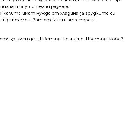
остигнат внушителни размери.
, калите имат нужда от хладина за грудките си.
т и да позеленяват от външната страна.
етя за имен ден
,
Цветя за кръщене
,
Цветя за любов
,