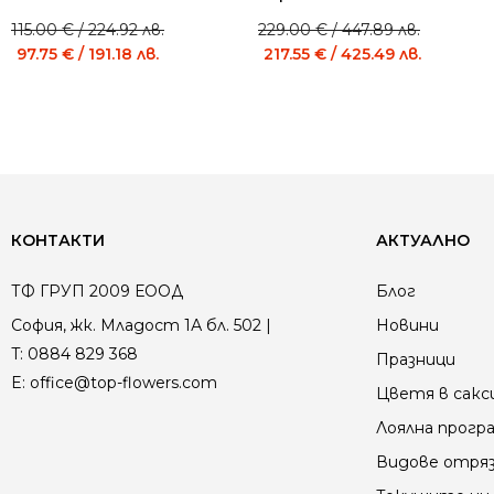
115.00
€
/ 224.92 лв.
229.00
€
/ 447.89 лв.
Original
Current
Original
Current
97.75
€
/ 191.18 лв.
217.55
€
/ 425.49 лв.
price
price
price
price
was:
is:
was:
is:
115.00 €
115.00 €
229.00 €
229.00 €
/
/
/
/
224.92 лв..
224.92 лв..
447.89 лв..
447.89 лв..
КОНТАКТИ
АКТУАЛНО
ТФ ГРУП 2009 ЕООД
Блог
София, жк. Младост 1А бл. 502 |
Новини
T:
0884 829 368
Празници
E:
office@top-flowers.com
Цветя в сакс
Лоялна прогр
Видове отря