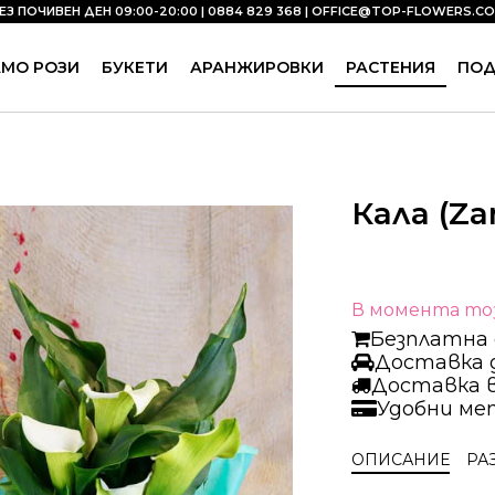
ЕЗ ПОЧИВЕН ДЕН 09:00-20:00 | 0884 829 368 |
OFFICE@TOP-FLOWERS.C
АМО РОЗИ
БУКЕТИ
АРАНЖИРОВКИ
РАСТЕНИЯ
ПО
Кала (Za
В момента тоз
Безплатна д
Доставка д
Доставка 
Удобни ме
ОПИСАНИЕ
РА