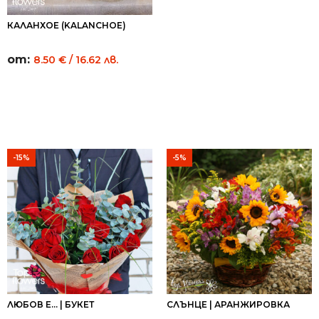
КАЛАНХОЕ (KALANCHOE)
от:
8.50
€
/ 16.62 лв.
-15%
-5%
ЛЮБОВ Е... | БУКЕТ
СЛЪНЦЕ | АРАНЖИРОВКА