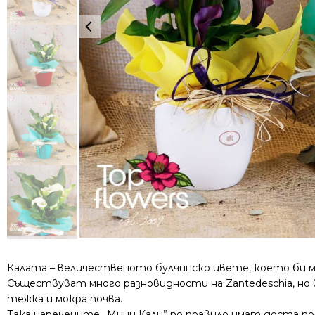
Калата – величественото булчинско цвете, което би мо
Съществуват много разновидности на Zantedeschia, но 
тежка и мокра почва.
Така наречените „Мини Кали” по правило имат доста по-к