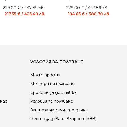
229.00
€
/ 447.89 лв.
229.00
€
/ 447.89 лв.
Original
Current
Original
Current
217.55
€
/ 425.49 лв.
194.65
€
/ 380.70 лв.
price
price
price
price
was:
is:
was:
is:
229.00 €
229.00 €
229.00 €
229.00 €
/
/
/
/
447.89 лв..
447.89 лв..
447.89 лв..
447.89 лв..
УСЛОВИЯ ЗА ПОЛЗВАНЕ
Моят профил
Методи на плащане
Срокове за доставка
нас
Условия за ползване
Защита на личните данни
Често задавани въпроси (ЧЗВ)