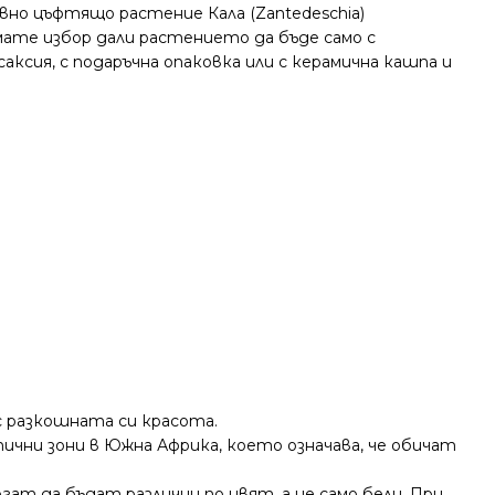
ивно цъфтящо растение Кала (Zantedeschia)
те избор дали растението да бъде само с
ксия, с подаръчна опаковка или с керамична кашпа и
с разкошната си красота.
ични зони в Южна Африка, което означава, че обичат
гат да бъдат различни по цвят, а не само бели. При