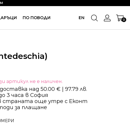
OM
ДАРЪЦИ
ПО ПОВОДИ
EN
0
ntedeschia)
и артикул не е наличен.
оставка над 50.00 € | 97.79 лв.
о 3 часа в София
в страната още утре с Еконт
тоди за плащане
ЗМЕРИ