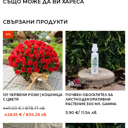
СЪЩО МОЖЕ ДА ВИ ХАРЕСА
СВЪРЗАНИ ПРОДУКТИ
-5%
101 ЧЕРВЕНИ РОЗИ | КОШНИЦА
ПОЧВЕН ОБОГАТИТЕЛ ЗА
С ЦВЕТЯ
ЛИСТНОДЕКОРАТИВНИ
РАСТЕНИЯ 300 МЛ. GAMMA
449.00
€
/ 878.17 лв.
Original
Current
5.90
€
/ 11.54 лв.
426.55
€
/ 834.26 лв.
price
price
was:
is: