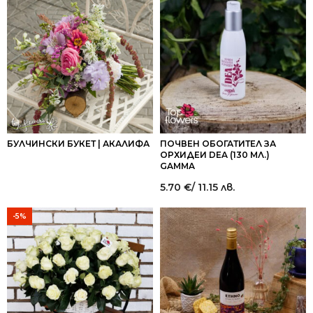
449.00 €
449.00 €
/
/
878.17 лв..
878.17 лв..
БУЛЧИНСКИ БУКЕТ | АКАЛИФА
ПОЧВЕН ОБОГАТИТЕЛ ЗА
ОРХИДЕИ DEA (130 МЛ.)
GAMMA
5.70
€
/ 11.15 лв.
-5%