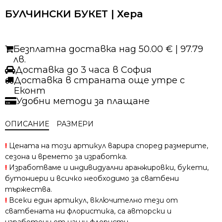
БУЛЧИНСКИ БУКЕТ | Хера
Безплатна доставка над 50.00 € | 97.79
лв.
Доставка до 3 часа в София
Доставка в страната още утре с
Еконт
Удобни методи за плащане
ОПИСАНИЕ
РАЗМЕРИ
!
Цената на този артикул варира според размерите,
сезона и времето за изработка.
!
Изработваме и индивидуални аранжировки, букети,
бутониери и всичко необходимо за сватбени
тържества.
!
Всеки един артикул, включително тези от
сватбената ни флористика, са авторски и
изработени от наши флористи.