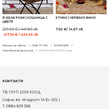
51 БЕЛИ РОЗИ | КОШНИЦА С
ETHNO | ЧЕРВЕНО ВИНО
ЦВЕТЯ
229.00
€
/ 447.89 лв.
7.50
€
/ 14.67 лв.
Original
Current
217.55
€
/ 425.49 лв.
price
price
was:
is:
Магазин за цветя
ОЩЕ ОТ НАС
КОЛЕКЦИИ
229.00 €
229.00 €
Сватбена флористика
БУЛЧИНСКИ БУКЕТ | Хера
/
/
447.89 лв..
447.89 лв..
КОНТАКТИ
ТФ ГРУП 2009 ЕООД
София, жк. Младост 1А бл. 502 |
T:
0884 829 368