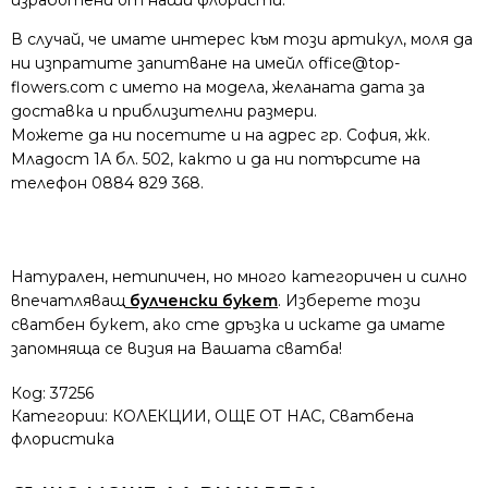
В случай, че имате интерес към този артикул, моля да
ни изпратите запитване на имейл
office@top-
flowers.com
с името на модела, желаната дата за
доставка и приблизителни размери.
Можете да ни посетите и на адрес гр. София, жк.
Младост 1А бл. 502, както и да ни потърсите на
телефон 0884 829 368.
Натурален, нетипичен, но много категоричен и силно
впечатляващ
булченски букет
. Изберете този
сватбен букет, ако сте дръзка и искате да имате
запомняща се визия на Вашата сватба!
Код:
37256
Категории:
КОЛЕКЦИИ
,
ОЩЕ ОТ НАС
,
Сватбена
флористика