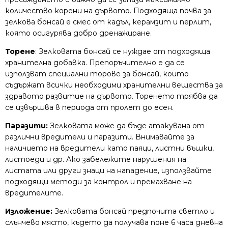
количество корени на дървото. Подходяща почва за
зелкова бонсай е смес от кадъл, керамзит и перлит,
която осигурява добро дренажиране.
Торене
: Зелковата бонсай се нуждае от подходяща
хранителна добавка. Препоръчително е да се
използват специални торове за бонсай, които
съдържат всички необходими хранителни вещества за
здравото развитие на дървото. Торенето трябва да
се извършва в периода от пролет до есен.
Паразити:
Зелковата може да бъде атакувана от
различни вредители и паразити. Внимавайте за
наличието на вредители като паяци, листни въшки,
листоеди и др. Ако забележите нарушения на
листата или други знаци на нападение, използвайте
подходящи методи за контрол и премахване на
вредителите.
Изложение:
Зелковата бонсай предпочита светло и
слънчево място, където да получава поне 6 часа дневна