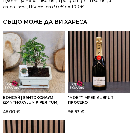
Цветя за мъже
,
Цветя за рожден ден
,
Цветя за
страната
,
Цветя от 50 € до 100 €
СЪЩО МОЖЕ ДА ВИ ХАРЕСА
БОНСАЙ | ЗАНТОКСИЛУМ
"MOËT" IMPERIAL BRUT |
(ZANTHOXYLUM PIPERITUM)
ПРОСЕКО
45.00
€
96.63
€