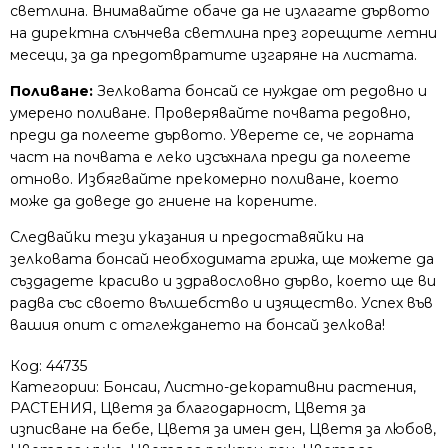
светлина. Внимавайте обаче да не излагате дървото
на директна слънчева светлина през горещите летни
месеци, за да предотвратите изгаряне на листата.
Поливане:
Зелковата бонсай се нуждае от редовно и
умерено поливане. Проверявайте почвата редовно,
преди да полеете дървото. Уверете се, че горната
част на почвата е леко изсъхнала преди да полеете
отново. Избягвайте прекомерно поливане, което
може да доведе до гниене на корените.
Следвайки тези указания и предоставяйки на
зелковата бонсай необходимата грижа, ще можете да
създадете красиво и здравословно дърво, което ще ви
радва със своето вълшебство и изящество. Успех във
вашия опит с отглеждането на бонсай зелкова!
Код:
44735
Категории:
Бонсаи
,
Листно-декоративни растения
,
РАСТЕНИЯ
,
Цветя за благодарност
,
Цветя за
изписване на бебе
,
Цветя за имен ден
,
Цветя за любов
,