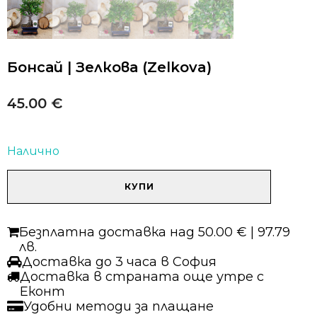
Бонсай | Зелкова (Zelkova)
45.00
€
Налично
количество
КУПИ
за
Бонсай
|
Безплатна доставка над 50.00 € | 97.79
Зелкова
лв.
(Zelkova)
Доставка до 3 часа в София
Доставка в страната още утре с
Еконт
Удобни методи за плащане