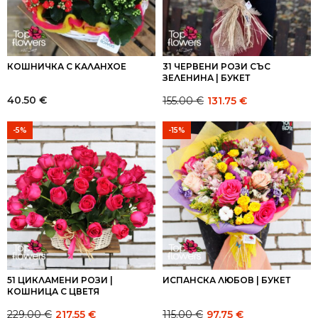
КОШНИЧКА С KАЛАНХОЕ
31 ЧЕРВЕНИ РОЗИ СЪС
ЗЕЛЕНИНА | БУКЕТ
40.50
€
155.00
€
131.75
€
Original
Current
price
price
-5%
-15%
was:
is:
155.00 €.
155.00 €.
51 ЦИКЛАМЕНИ РОЗИ |
ИСПАНСКА ЛЮБОВ | БУКЕТ
КОШНИЦА С ЦВЕТЯ
229.00
€
115.00
€
217.55
€
97.75
€