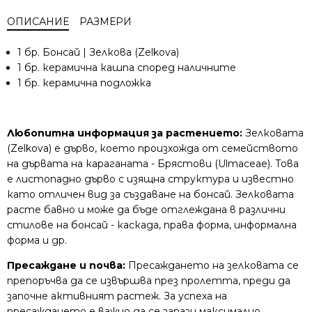
ОПИСАНИЕ
РАЗМЕРИ
1 бр. Бонсай | Зелкова (Zelkova)
1 бр. керамична кашпа според наличните
1 бр. керамична подложка
Любопитна информация за растението:
Зелковата
(Zelkova) е дърво, което произхожда от семейството
на дървата на караганата - Брястови (Ulmaceae). Това
е листопадно дърво с изящна структура и известно
като отличен вид за създаване на бонсай. Зелковата
расте бавно и може да бъде отглеждана в различни
стилове на бонсай - каскада, права форма, информална
форма и др.
Пресаждане и почва:
Пресаждането на зелковата се
препоръчва да се извършва през пролетта, преди да
започне активният растеж. За успеха на
пресаждането е важно да се запази максимално